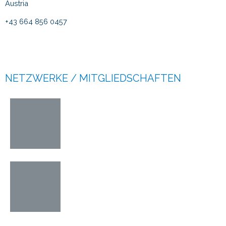
Austria
+43 664 856 0457
frp@pranckh.com
www.pranckh.com
NETZWERKE / MITGLIEDSCHAFTEN